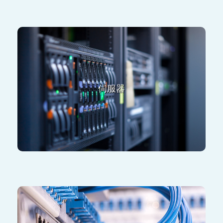
DNS
DHCP
郵件系統（Exchange，SMTP，POP3)
伺服器
Web（IIS，Apache）
Router