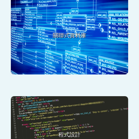
DBaseIII
Foxpro
Clipper
關聯式資料庫
Oracle
SQLServer
MySQL
VB
Delphi
ASP
ASP.Net
程式設計