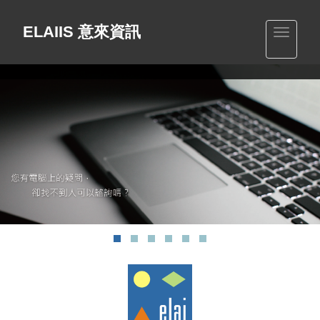
ELAIIS 意來資訊
Toggle
navigatio