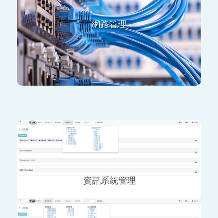
Firewall
網路管理
Switch
網路規劃架設
ERP
CRM
物流
資訊系統管理
人事薪資
銷售管理