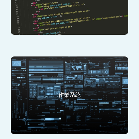
PHP
Java
IOS swift
Android Java
Windows 系列
Linux
作業系統
macOS